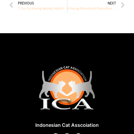
PREVIOUS
NEXT
7 Ciri-Ciri Kucing sedang Tidak Bahagia yang Wajib Diketahui
4 Kucing Termahal di Dunia Bisa Tembus Miliaran, Siapa Mereka?
Indonesian Cat Asscoiation