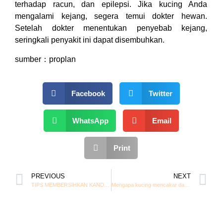
terhadap racun, dan epilepsi. Jika kucing Anda
mengalami kejang, segera temui dokter hewan.
Setelah dokter menentukan penyebab kejang,
seringkali penyakit ini dapat disembuhkan.
sumber：proplan
Facebook
Twitter
WhatsApp
Email
Print
PREVIOUS
NEXT
TIPS MEMBERSIHKAN KANDANG KUCING YANG BAIK DAN BENAR
Mengapa kucing mencakar dan menggigit?