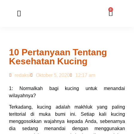
0
Member Registration
Online Application
10 Pertanyaan Tentang
Kesehatan Kucing
redaksi
Oktober 5, 2020
12:17 am
1: Normalkah bagi kucing untuk menandai
wilayahnya?
Terkadang, kucing adalah makhluk yang paling
teritorial di muka bumi ini. Setiap kali kucing
menggosokkan wajahnya kepada Anda, sebenarnya
dia sedang menandai dengan menggunakan