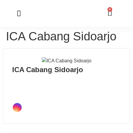
0
Member Registration
Online Application
ICA Cabang Sidoarjo
ICA Cabang Sidoarjo