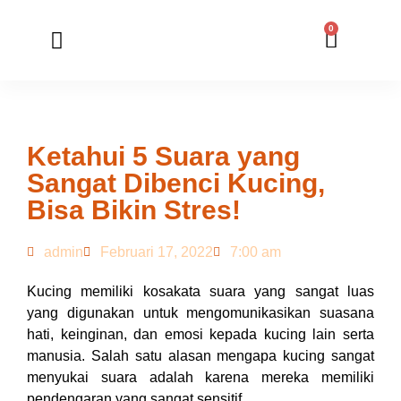
0
Member Registration
Online Application
Ketahui 5 Suara yang
Sangat Dibenci Kucing,
Bisa Bikin Stres!
admin
Februari 17, 2022
7:00 am
Kucing memiliki kosakata suara yang sangat luas
yang digunakan untuk mengomunikasikan suasana
hati, keinginan, dan emosi kepada kucing lain serta
manusia. Salah satu alasan mengapa kucing sangat
menyukai suara adalah karena mereka memiliki
pendengaran yang sangat sensitif.