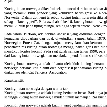
Sejarah
Kucing hutan norwegia diketahui telah muncul dari hutan sekitar 
yang memiliki bulu pendek yang kemudian berimigrasi ke Norw
Norwegia. Dalam dongeng tersebut, kucing hutan norwegia dikatak
sebagai “kucing peri”. Pada awal abad ke-16, kucing hutan norwegi
memiliki bulu pada ujung telinga, sehingga seperti antena. Nenek 
Pada tahun 1930-an, ada sebuah asosiasi yang didirikan dengan t
kemudian dibubarkan dan tidak diwujudkan sampai tahun 1970
Norwegian Forest Cat, dengan tujuan menyelamatkan keturunan
pencatatan ras kucing hutan norwegia menggunakan garis keturuna
mengikuti kontes kucing. Pada saat itulah sampai tahun 1990, pa
dari kucing hutan norwegia dan melakukan pendaftaran sertifikasi ole
Kucing hutan norwegia telah dibantu oleh klub kucing bernama
norwegia pertama kali diakui oleh organisasi pendaftaran kucing 
diakui lagi oleh Cat Fanciers’ Association.
Karakteristik
Kucing hutan norwegia dengan warna tabi.
Kucing hutan norwegia adalah kucing berbadan besar. Badannya ju
sehingga kucing hutan norwegia mudah untuk memanjat. Ras kucing 
Kucing hutan norwegia adalah kucing yang pendiam dan jarang meng