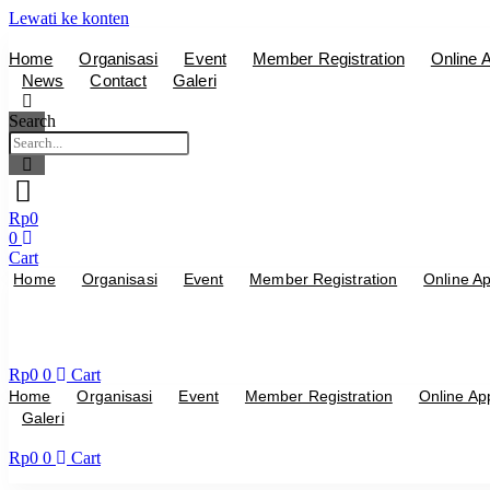
Lewati ke konten
Home
Organisasi
Event
Member Registration
Online A
News
Contact
Galeri
Search
Rp
0
0
Cart
Home
Organisasi
Event
Member Registration
Online Ap
Rp
0
0
Cart
Home
Organisasi
Event
Member Registration
Online App
Galeri
Rp
0
0
Cart