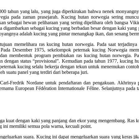
4000 tahun yang lalu, yang juga diperkirakan bahwa nenek monyangny
egia pada zaman prasejarah. Kucing hutan norwegia sering munc
an sebagai hewan peliharaan yang sering dipelihara oleh bangsa Viki
a digambarkan sebagai kucing yang berbadan besar dengan kaki yang pa
moyangnya adalah kucing yang pintar menangkap ikan, dan senang berma
ujuan memelihara ras kucing hutan norwegia. Pada saat terjadinya P
. Pada Desember 1975, sekelompok peternak kucing Norwegia me
 dan membentuk program pembiakan ras kucing hutan norwegia. Pad
n dengan status “provisional”. Kemudian pada tahun 1977, kucing hu
ra peternak kucing selalu bekerja dengan tekun untuk menemukan cont
h suatu panel yang terdiri dari beberapa juri.
 Carl-Fredrik Nordane untuk pendaftaran dan pengakuan. Akhrinya 
bernama European Fédération Internationale Féline. Selanjutnya pada
ga kuat dengan kaki yang panjang dan ekor yang mengembang. Ras kuc
ini memiliki semua pola warna, kecuali point.
eluarkan suara. Kucing ini dapat mengeluarkan suara yang keras jik