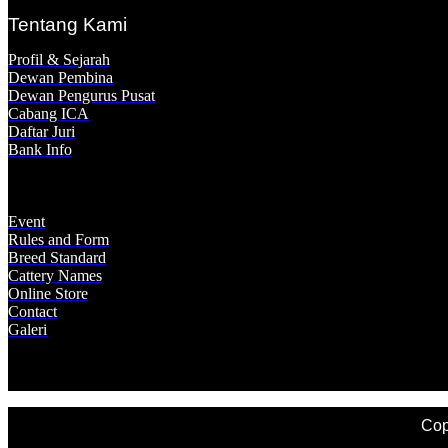
Tentang Kami
Profil & Sejarah
Dewan Pembina
Dewan Pengurus Pusat
Cabang ICA
Daftar Juri
Bank Info
Event
Rules and Form
Breed Standard
Cattery Names
Online Store
Contact
Galeri
Cop