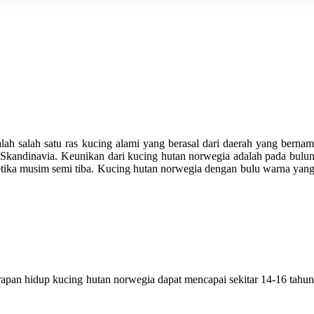
alah salah satu ras kucing alami yang berasal dari daerah yang bern
n Skandinavia. Keunikan dari kucing hutan norwegia adalah pada bul
 ketika musim semi tiba. Kucing hutan norwegia dengan bulu warna y
arapan hidup kucing hutan norwegia dapat mencapai sekitar 14-16 tahun