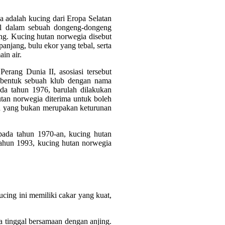
a adalah kucing dari Eropa Selatan
ul dalam sebuah dongeng-dongeng
ng. Kucing hutan norwegia disebut
njang, bulu ekor yang tebal, serta
in air.
erang Dunia II, asosiasi tersebut
mbentuk sebuah klub dengan nama
a tahun 1976, barulah dilakukan
tan norwegia diterima untuk boleh
oh yang bukan merupakan keturunan
pada tahun 1970-an, kucing hutan
 tahun 1993, kucing hutan norwegia
ing ini memiliki cakar yang kuat,
a tinggal bersamaan dengan anjing.