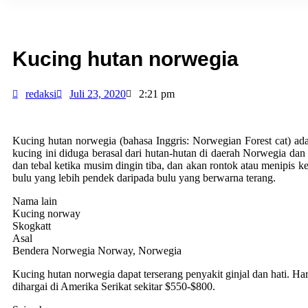
Kucing hutan norwegia
redaksi
Juli 23, 2020
2:21 pm
Kucing hutan norwegia (bahasa Inggris: Norwegian Forest cat) ad
kucing ini diduga berasal dari hutan-hutan di daerah Norwegia da
dan tebal ketika musim dingin tiba, dan akan rontok atau menipis
bulu yang lebih pendek daripada bulu yang berwarna terang.
Nama lain
Kucing norway
Skogkatt
Asal
Bendera Norwegia Norway, Norwegia
Kucing hutan norwegia dapat terserang penyakit ginjal dan hati. H
dihargai di Amerika Serikat sekitar $550-$800.