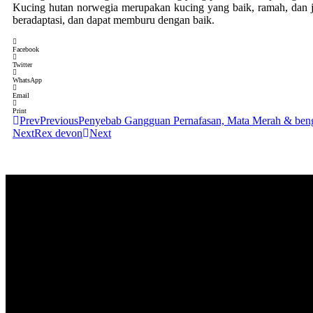
Kucing hutan norwegia merupakan kucing yang baik, ramah, dan jug
beradaptasi, dan dapat memburu dengan baik.
Facebook
Twitter
WhatsApp
Email
Print
Prev
Previous
Penyebab Gangguan Pernafasan, Mata Merah & ben
Next
Rex devon
Next