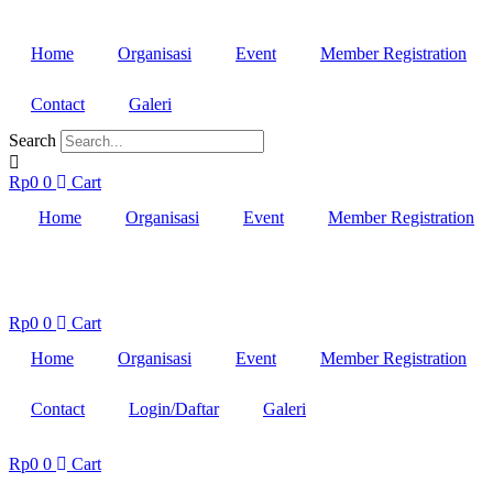
Lewati
ke
Home
Organisasi
Event
Member Registration
konten
Contact
Galeri
Search
Rp
0
0
Cart
Home
Organisasi
Event
Member Registration
Rp
0
0
Cart
Home
Organisasi
Event
Member Registration
Contact
Login/Daftar
Galeri
Rp
0
0
Cart