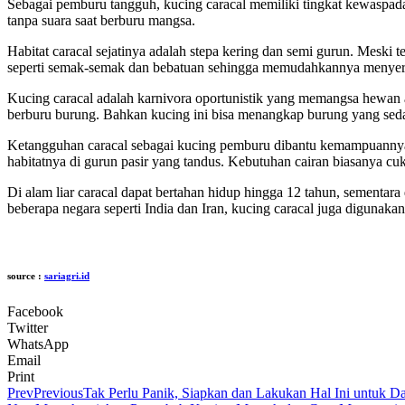
Sebagai pemburu tangguh, kucing caracal memiliki tingkat kewaspadaa
tanpa suara saat berburu mangsa.
Habitat caracal sejatinya adalah stepa kering dan semi gurun. Meski
seperti semak-semak dan bebatuan sehingga memudahkannya menye
Kucing caracal adalah karnivora oportunistik yang memangsa hewan ap
berburu burung. Bahkan kucing ini bisa menangkap burung yang sedan
Ketangguhan caracal sebagai kucing pemburu dibantu kemampuannya 
habitatnya di gurun pasir yang tandus. Kebutuhan cairan biasanya c
Di alam liar caracal dapat bertahan hidup hingga 12 tahun, sementar
beberapa negara seperti India dan Iran, kucing caracal juga digunak
source :
sariagri.id
Facebook
Twitter
WhatsApp
Email
Print
Prev
Previous
Tak Perlu Panik, Siapkan dan Lakukan Hal Ini untuk D