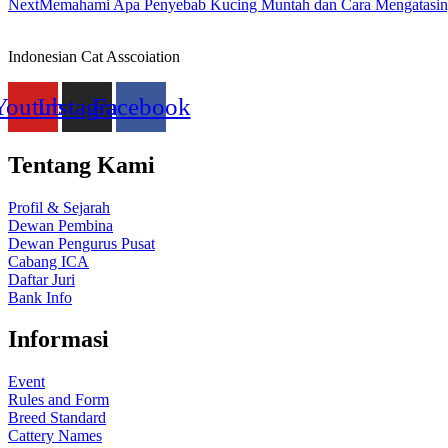
Next
Memahami Apa Penyebab Kucing Muntah dan Cara Mengatasi
Indonesian Cat Asscoiation
Youtube
Instagram
Facebook
Tentang Kami
Profil & Sejarah
Dewan Pembina
Dewan Pengurus Pusat
Cabang ICA
Daftar Juri
Bank Info
Informasi
Event
Rules and Form
Breed Standard
Cattery Names