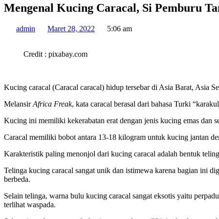
Mengenal Kucing Caracal, Si Pemburu Ta
admin
Maret 28, 2022
5:06 am
Credit : pixabay.com
Kucing caracal
(Caracal caracal)
hidup
tersebar di Asia Barat, Asia S
Melansir
Africa Freak
, kata caracal berasal dari bahasa Turki “karak
Kucing ini memiliki kekerabatan erat dengan jenis kucing emas dan se
Caracal memiliki bobot antara 13-18 kilogram untuk kucing jantan 
Karakteristik paling menonjol dari kucing caracal adalah bentuk tel
Telinga kucing caracal sangat unik dan istimewa karena bagian ini di
berbeda.
Selain telinga, warna bulu kucing caracal sangat eksotis yaitu perpa
terlihat waspada.