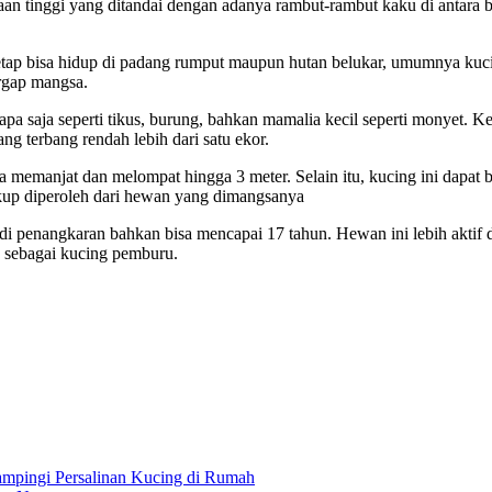
n tinggi yang ditandai dengan adanya rambut-rambut kaku di antara ba
 tetap bisa hidup di padang rumput maupun hutan belukar, umumnya kuc
rgap mangsa.
a saja seperti tikus, burung, bahkan mamalia kecil seperti monyet. K
g terbang rendah lebih dari satu ekor.
memanjat dan melompat hingga 3 meter. Selain itu, kucing ini dapat
ukup diperoleh dari hewan yang dimangsanya
a di penangkaran bahkan bisa mencapai 17 tahun. Hewan ini lebih aktif 
an sebagai kucing pemburu.
ampingi Persalinan Kucing di Rumah