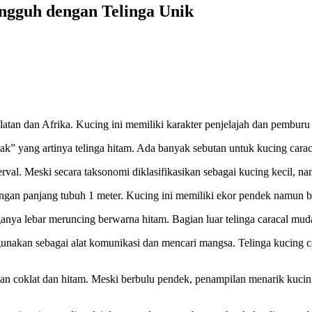
ngguh dengan Telinga Unik
elatan dan Afrika.
Kucing ini memiliki karakter penjelajah dan pemburu
ulak” yang artinya telinga hitam. Ada banyak sebutan untuk kucing carac
rval. Meski secara taksonomi diklasifikasikan sebagai kucing kecil, n
dengan panjang tubuh 1 meter. Kucing ini memiliki ekor pendek namun
inganya lebar meruncing berwarna hitam. Bagian luar telinga caracal mu
gunakan sebagai alat komunikasi dan mencari mangsa. Telinga kucing ca
duan coklat dan hitam. Meski berbulu pendek, penampilan menarik kucing