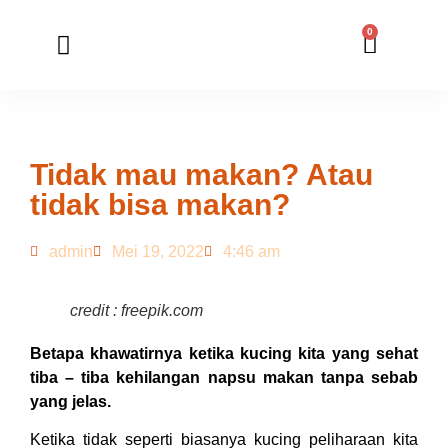
0
Member Registration
Online Application
Tidak mau makan? Atau
tidak bisa makan?
admin
Mei 19, 2022
4:46 am
credit : freepik.com
Betapa khawatirnya ketika kucing kita yang sehat
tiba – tiba kehilangan napsu makan tanpa sebab
yang jelas.
Ketika tidak seperti biasanya kucing peliharaan kita