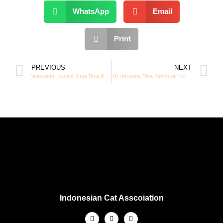
WhatsApp
Email
Print
PREVIOUS
NEXT
Waspada, Kucing Juga Bisa Kena “Heat Stroke” akibat Cuaca Panas
10 Hal yang Bisa Membuat Kucing Takut
Indonesian Cat Asscoiation