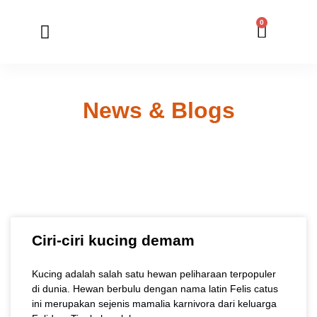
0
Member Registration
Online Application
News & Blogs
Ciri-ciri kucing demam
Kucing adalah salah satu hewan peliharaan terpopuler
di dunia. Hewan berbulu dengan nama latin Felis catus
ini merupakan sejenis mamalia karnivora dari keluarga