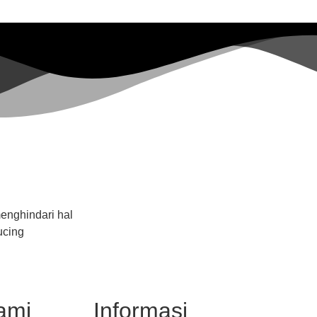
menghindari hal
ucing
ami
Informasi