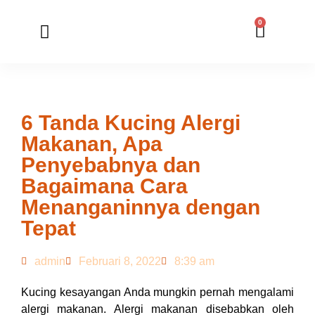
0
Member Registration
Online Application
6 Tanda Kucing Alergi
Makanan, Apa
Penyebabnya dan
Bagaimana Cara
Menanganinnya dengan
Tepat
admin
Februari 8, 2022
8:39 am
Kucing kesayangan Anda mungkin pernah mengalami
alergi makanan. Alergi makanan disebabkan oleh