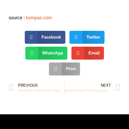
source :
kompas.com
Facebook
Twitter
WhatsApp
Email
Print
PREVIOUS
NEXT
Anti Ribet, 5 Tips Praktis Merawat Kucing Untuk Pemula Menurut Ahli
Kenali 7 Posisi Tidur Kucing saat Sakit yang Masih Sering Tak Disadari Pemilik Anabul