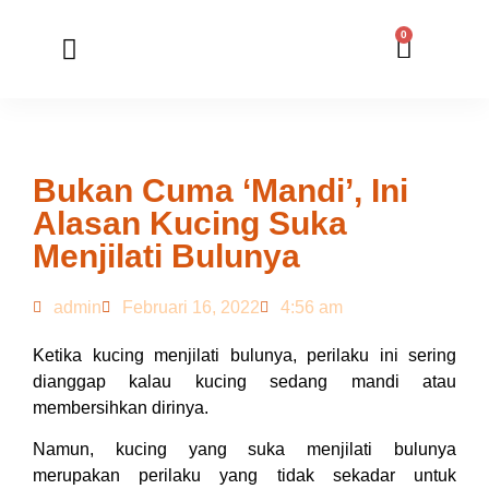
0
Member Registration
Online Application
Bukan Cuma ‘Mandi’, Ini
Alasan Kucing Suka
Menjilati Bulunya
admin
Februari 16, 2022
4:56 am
Ketika kucing menjilati bulunya, perilaku ini sering
dianggap kalau kucing sedang mandi atau
membersihkan dirinya.
Namun, kucing yang suka menjilati bulunya
merupakan perilaku yang tidak sekadar untuk