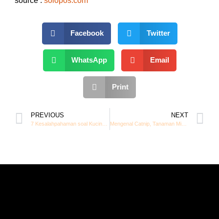
source :
solopos.com
Facebook
Twitter
WhatsApp
Email
Print
PREVIOUS
NEXT
7 Kesalahpahaman soal Kucing yang Sering Dianggap Benar
Mengenal Catnip, Tanaman Mint Favorit Semua Kucing!