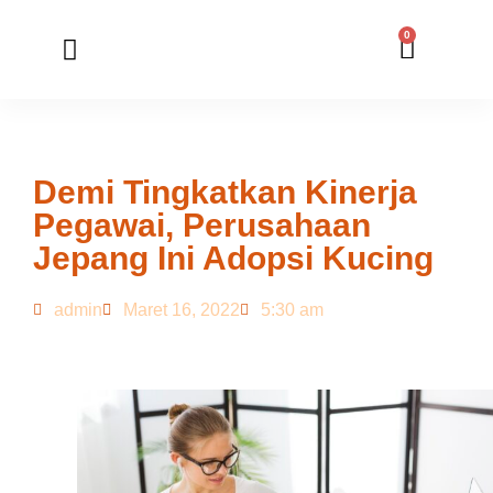
0
Member Registration
Online Application
Demi Tingkatkan Kinerja
Pegawai, Perusahaan
Jepang Ini Adopsi Kucing
admin
Maret 16, 2022
5:30 am