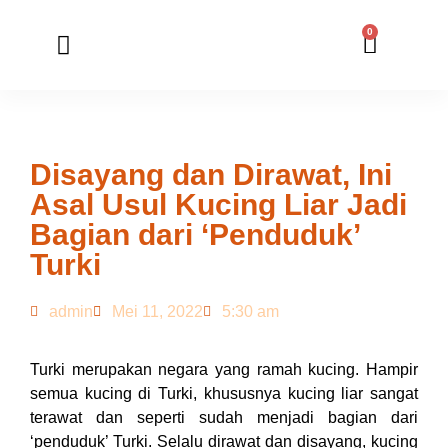
0
Member Registration
Online Application
Disayang dan Dirawat, Ini
Asal Usul Kucing Liar Jadi
Bagian dari ‘Penduduk’
Turki
admin
Mei 11, 2022
5:30 am
Turki merupakan negara yang ramah kucing. Hampir
semua kucing di Turki, khususnya kucing liar sangat
terawat dan seperti sudah menjadi bagian dari
‘penduduk’ Turki. Selalu dirawat dan disayang, kucing