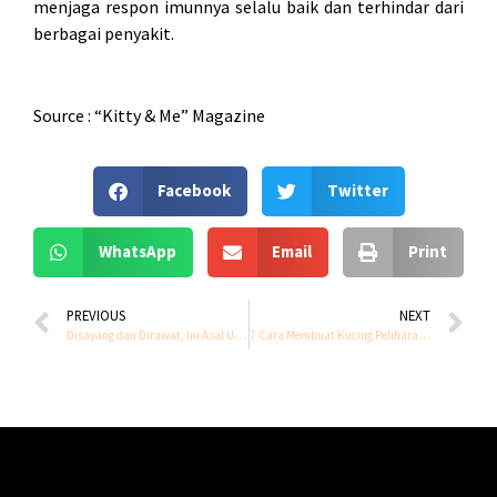
menjaga respon imunnya selalu baik dan terhindar dari
berbagai penyakit.
Source : “Kitty & Me” Magazine
Facebook
Twitter
WhatsApp
Email
Print
PREVIOUS
NEXT
Disayang dan Dirawat, Ini Asal Usul Kucing Liar Jadi Bagian dari ‘Penduduk’ Turki
7 Cara Membuat Kucing Peliharaan Tetap Nyaman Saat Cuaca Panas