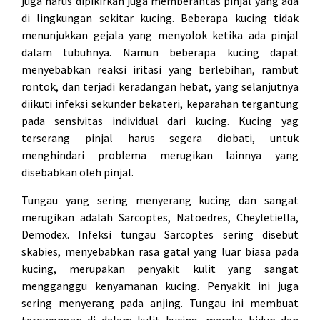
juga harus dipikirkan juga memberantas pinjal yang ada
di lingkungan sekitar kucing. Beberapa kucing tidak
menunjukkan gejala yang menyolok ketika ada pinjal
dalam tubuhnya. Namun beberapa kucing dapat
menyebabkan reaksi iritasi yang berlebihan, rambut
rontok, dan terjadi keradangan hebat, yang selanjutnya
diikuti infeksi sekunder bekateri, keparahan tergantung
pada sensivitas individual dari kucing. Kucing yag
terserang pinjal harus segera diobati, untuk
menghindari problema merugikan lainnya yang
disebabkan oleh pinjal.
Tungau yang sering menyerang kucing dan sangat
merugikan adalah Sarcoptes, Natoedres, Cheyletiella,
Demodex. Infeksi tungau Sarcoptes sering disebut
skabies, menyebabkan rasa gatal yang luar biasa pada
kucing, merupakan penyakit kulit yang sangat
mengganggu kenyamanan kucing. Penyakit ini juga
sering menyerang pada anjing. Tungau ini membuat
terowongan di dalam kulit kucing, mereka hidup dan