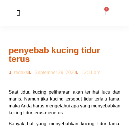
0
Member Registration
Online Application
penyebab kucing tidur
terus
redaksi
September 29, 2020
12:11 am
Saat tidur, kucing peliharaan akan terlihat lucu dan
manis. Namun jika kucing tersebut tidur terlalu lama,
maka Anda harus mengetahui apa yang menyebabkan
kucing tidur terus-menerus.
Banyak hal yang menyebabkan kucing tidur lama.