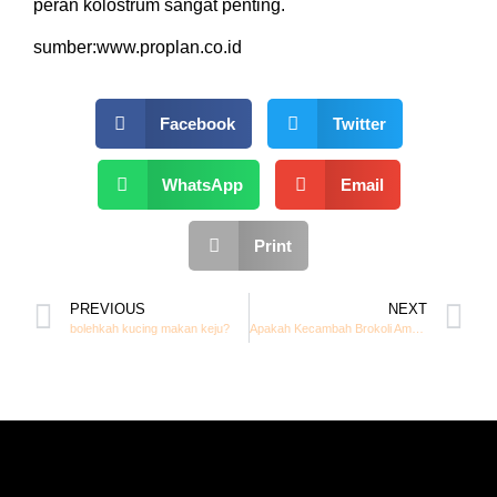
peran kolostrum sangat penting.
sumber:www.proplan.co.id
Facebook
Twitter
WhatsApp
Email
Print
PREVIOUS
NEXT
bolehkah kucing makan keju?
Apakah Kecambah Brokoli Aman Untuk Kucing?