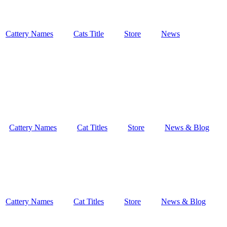
Cattery Names
Cats Title
Store
News
Cattery Names
Cat Titles
Store
News & Blog
Cattery Names
Cat Titles
Store
News & Blog