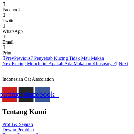
Facebook
Twitter
WhatsApp
Email
Print
Prev
Previous
7 Penyebab Kucing Tidak Mau Makan
Next
Kucing Munchkin: Apakah Ada Makanan Khususnya?
Next
Indonesian Cat Asscoiation
outube
Instagram
Facebook
Tentang Kami
Profil & Sejarah
Dewan Pembina