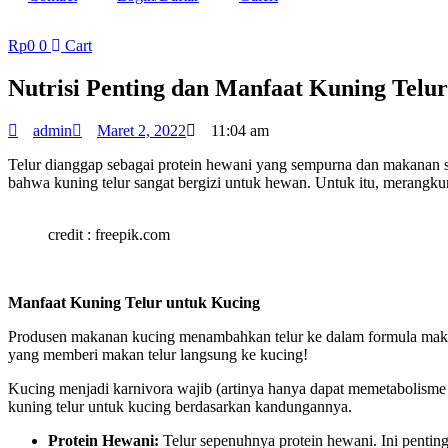
Rp
0
0
Cart
Nutrisi Penting dan Manfaat Kuning Telur
admin
Maret 2, 2022
11:04 am
Telur dianggap sebagai protein hewani yang sempurna dan makanan 
bahwa kuning telur sangat bergizi untuk hewan. Untuk itu, merangk
credit : freepik.com
Manfaat Kuning Telur untuk Kucing
Produsen makanan kucing menambahkan telur ke dalam formula maka
yang memberi makan telur langsung ke kucing!
Kucing menjadi karnivora wajib (artinya hanya dapat memetabolisme 
kuning telur untuk kucing berdasarkan kandungannya.
Protein Hewani:
Telur sepenuhnya protein hewani. Ini penting