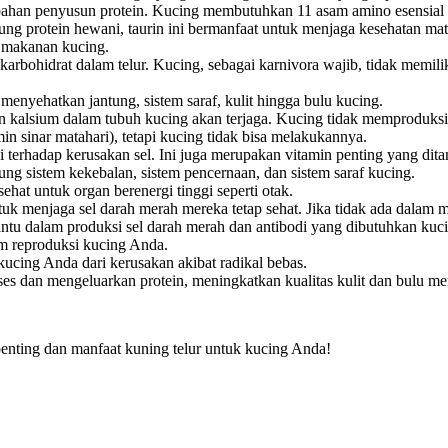
h bahan penyusun protein. Kucing membutuhkan 11 asam amino esensial 
ng protein hewani, taurin ini bermanfaat untuk menjaga kesehatan mat
a makanan kucing.
arbohidrat dalam telur. Kucing, sebagai karnivora wajib, tidak memili
nyehatkan jantung, sistem saraf, kulit hingga bulu kucing.
 kalsium dalam tubuh kucing akan terjaga. Kucing tidak memproduksi
in sinar matahari), tetapi kucing tidak bisa melakukannya.
i terhadap kerusakan sel. Ini juga merupakan vitamin penting yang di
ng sistem kekebalan, sistem pencernaan, dan sistem saraf kucing.
hat untuk organ berenergi tinggi seperti otak.
ntuk menjaga sel darah merah mereka tetap sehat. Jika tidak ada dalam
antu dalam produksi sel darah merah dan antibodi yang dibutuhkan ku
tem reproduksi kucing Anda.
kucing Anda dari kerusakan akibat radikal bebas.
 dan mengeluarkan protein, meningkatkan kualitas kulit dan bulu mer
penting dan manfaat kuning telur untuk kucing Anda!