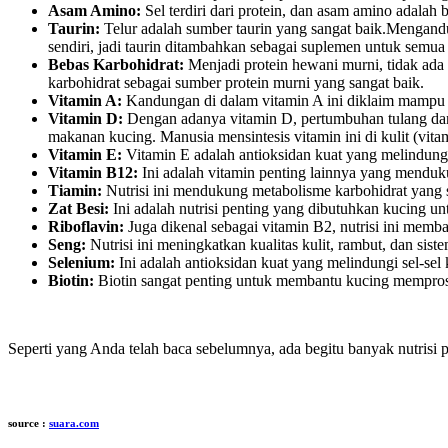
Asam Amino:
Sel terdiri dari protein, dan asam amino adala
Taurin:
Telur adalah sumber taurin yang sangat baik.Mengandu
sendiri, jadi taurin ditambahkan sebagai suplemen untuk semu
Bebas Karbohidrat:
Menjadi protein hewani murni, tidak ada k
karbohidrat sebagai sumber protein murni yang sangat baik.
Vitamin A:
Kandungan di dalam vitamin A ini diklaim mampu me
Vitamin D:
Dengan adanya vitamin D, pertumbuhan tulang dan
makanan kucing. Manusia mensintesis vitamin ini di kulit (vitam
Vitamin E:
Vitamin E adalah antioksidan kuat yang melindung
Vitamin B12:
Ini adalah vitamin penting lainnya yang menduku
Tiamin:
Nutrisi ini mendukung metabolisme karbohidrat yang se
Zat Besi:
Ini adalah nutrisi penting yang dibutuhkan kucing u
Riboflavin:
Juga dikenal sebagai vitamin B2, nutrisi ini memb
Seng:
Nutrisi ini meningkatkan kualitas kulit, rambut, dan sis
Selenium:
Ini adalah antioksidan kuat yang melindungi sel-sel 
Biotin:
Biotin sangat penting untuk membantu kucing memproses
Seperti yang Anda telah baca sebelumnya, ada begitu banyak nutrisi 
source :
suara.com