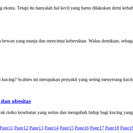
 ekstra. Tetapi itu hanyalah hal kecil yang harus dilakukan demi keb
ewan yang manja dan mencintai kebersihan. Walau demikian, sebaga
 kucing? Scabies ini merupakan penyakit yang sering menyerang kucin
 dan obesitas
ak risiko kesehatan yang serius dan mengubah hidup bagi kucing yang 
Page
11
Page
12
Page
13
Page
14
Page
15
Page
16
Page
17
Page
18
Page
1