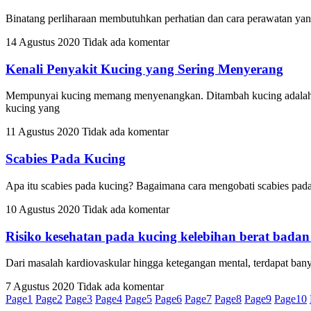
Binatang perliharaan membutuhkan perhatian dan cara perawatan yang
14 Agustus 2020
Tidak ada komentar
Kenali Penyakit Kucing yang Sering Menyerang
Mempunyai kucing memang menyenangkan. Ditambah kucing adalah h
kucing yang
11 Agustus 2020
Tidak ada komentar
Scabies Pada Kucing
Apa itu scabies pada kucing? Bagaimana cara mengobati scabies pada
10 Agustus 2020
Tidak ada komentar
Risiko kesehatan pada kucing kelebihan berat badan
Dari masalah kardiovaskular hingga ketegangan mental, terdapat bany
7 Agustus 2020
Tidak ada komentar
Page
1
Page
2
Page
3
Page
4
Page
5
Page
6
Page
7
Page
8
Page
9
Page
10