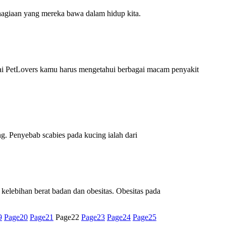
ahagiaan yang mereka bawa dalam hidup kita.
i PetLovers kamu harus mengetahui berbagai macam penyakit
g. Penyebab scabies pada kucing ialah dari
kelebihan berat badan dan obesitas. Obesitas pada
9
Page
20
Page
21
Page
22
Page
23
Page
24
Page
25