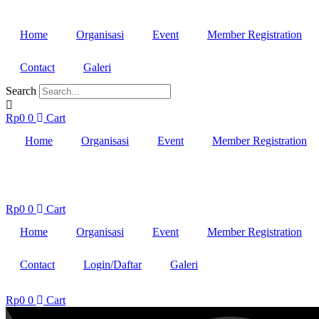
Lewati
ke
Home
Organisasi
Event
Member Registration
konten
Contact
Galeri
Search
Rp
0
0
Cart
Home
Organisasi
Event
Member Registration
Rp
0
0
Cart
Home
Organisasi
Event
Member Registration
Contact
Login/Daftar
Galeri
Rp
0
0
Cart