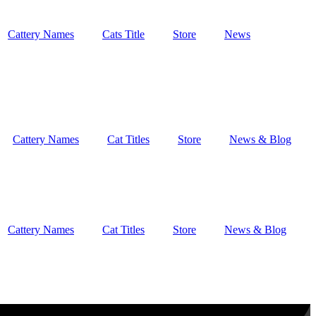
Cattery Names
Cats Title
Store
News
Cattery Names
Cat Titles
Store
News & Blog
Cattery Names
Cat Titles
Store
News & Blog