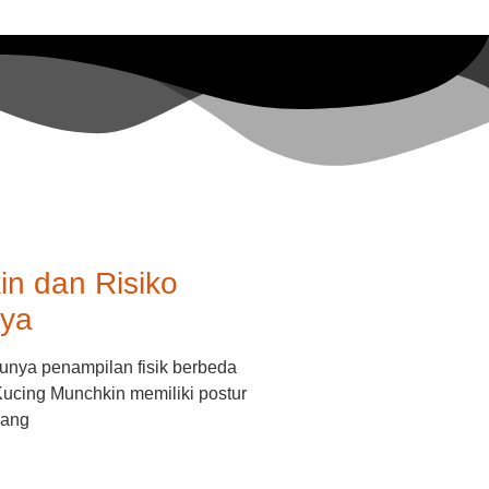
n dan Risiko
nya
unya penampilan fisik berbeda
cing Munchkin memiliki postur
yang