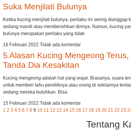
Suka Menjilati Bulunya
Ketika kucing menjilati bulunya, perilaku ini sering dianggap 
sedang mandi atau membersihkan dirinya. Namun, kucing yan
bulunya merupakan perilaku yang tidak
16 Februari 2022
Tidak ada komentar
5 Alasan Kucing Mengeong Terus, 
Tanda Dia Kesakitan
Kucing mengeong adalah hal yang wajar. Biasanya, suara te
untuk memberi tahu pemiliknya atau orang di sekitarnya tent
sedang mereka butuhkan. Bisa
15 Februari 2022
Tidak ada komentar
1
2
3
4
5
6
7
8
9
10
11
12
13
14
15
16
17
18
19
20
21
22
23
2
Tentang K