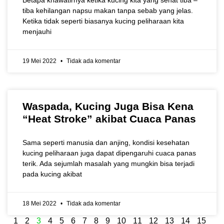
Betapa khawatirnya ketika kucing kita yang sehat tiba –
tiba kehilangan napsu makan tanpa sebab yang jelas.
Ketika tidak seperti biasanya kucing peliharaan kita
menjauhi
19 Mei 2022
Tidak ada komentar
Waspada, Kucing Juga Bisa Kena
“Heat Stroke” akibat Cuaca Panas
Sama seperti manusia dan anjing, kondisi kesehatan
kucing peliharaan juga dapat dipengaruhi cuaca panas
terik. Ada sejumlah masalah yang mungkin bisa terjadi
pada kucing akibat
18 Mei 2022
Tidak ada komentar
1
2
3
4
5
6
7
8
9
10
11
12
13
14
15